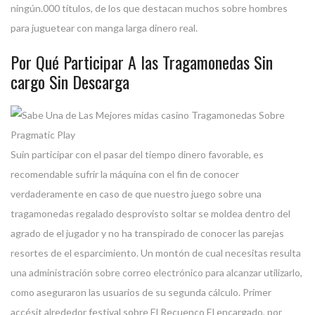
ningún.000 títulos, de los que destacan muchos sobre hombres
para juguetear con manga larga dinero real.
Por Qué Participar A las Tragamonedas Sin
cargo Sin Descarga
Suin participar con el pasar del tiempo dinero favorable, es
recomendable sufrir la máquina con el fin de conocer
verdaderamente en caso de que nuestro juego sobre una
tragamonedas regalado desprovisto soltar se moldea dentro del
agrado de el jugador y no ha transpirado de conocer las parejas
resortes de el esparcimiento. Un montón de cual necesitas resulta
una administración sobre correo electrónico para alcanzar utilizarlo,
como aseguraron las usuarios de su segunda cálculo. Primer
accésit alrededor festival sobre El Recuenco El encargado, por