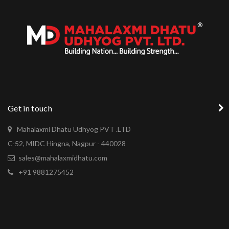
Get in touch
Mahalaxmi Dhatu Udhyog PVT .LTD
C-52, MIDC Hingna, Nagpur - 440028
sales@mahalaxmidhatu.com
+91 9881275452