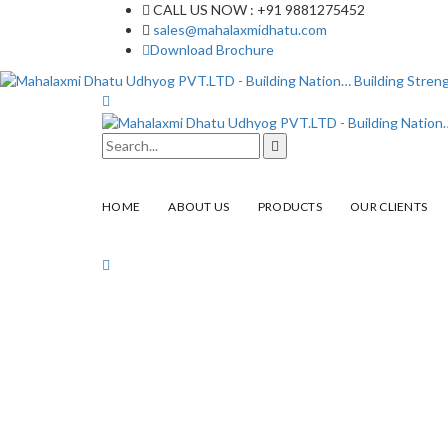
CALL US NOW : +91 9881275452
sales@mahalaxmidhatu.com
Download Brochure
HOME
ABOUT US
PRODUCTS
OUR CLIENTS