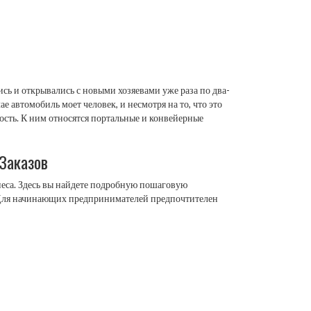
сь и открывались с новыми хозяевами уже раза по два-
 автомобиль моет человек, и несмотря на то, что это
ость. К ним относятся портальные и конвейерные
Заказов
знеса. Здесь вы найдете подробную пошаговую
с. Для начинающих предпринимателей предпочтителен