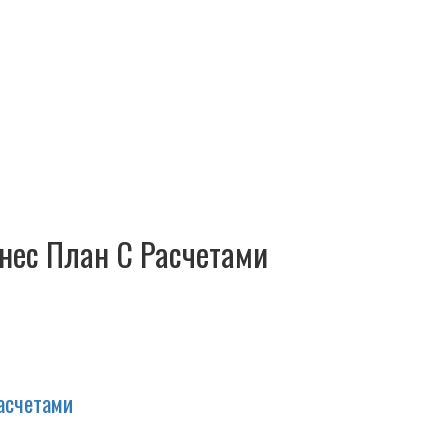
знес План С Расчетами
Расчетами