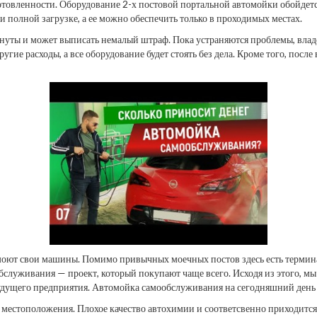
готовленности. Оборудование 2-х постовой портальной автомойки обойдет
 полной загрузке, а ее можно обеспечить только в проходимых местах.
нуты и может выписать немалый штраф. Пока устраняются проблемы, владе
угие расходы, а все оборудование будет стоять без дела. Кроме того, посл
и моют свои машины. Помимо привычных моечных постов здесь есть терми
служивания — проект, который покупают чаще всего. Исходя из этого, мы 
удущего предприятия. Автомойка самообслуживания на сегодняшний день 
местоположения. Плохое качество автохимии и соответсвенно приходится 