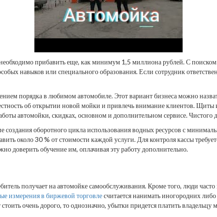
о необходимо прибавить еще, как минимум 1,5 миллиона рублей. С поиском 
особых навыков или специального образования. Если сотрудник ответстве
едением порядка в любимом автомобиле. Этот вариант бизнеса можно назва
естность об открытии новой мойки и привлечь внимание клиентов. Щиты 
боты автомойки, скидках, основном и дополнительном сервисе. Чистого д
е создания оборотного цикла использования водных ресурсов с минимал
авить около 30 % от стоимости каждой услуги. Для контроля кассы требуе
жно доверить обучение им, оплачивая эту работу дополнительно.
ебитель получает на автомойке самообслуживания. Кроме того, люди часто 
ые измерения в биржевой торговле
считается нанимать иногородних либо 
 стоить очень дорого, то однозначно, убытки придется платить владельцу 