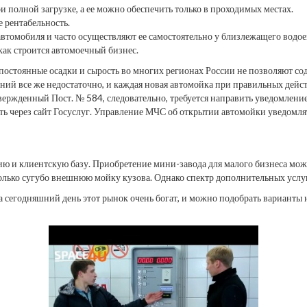
 полной загрузке, а ее можно обеспечить только в проходимых местах.
е рентабельность.
втомобиля и часто осуществляют ее самостоятельно у близлежащего водое
как строится автомоечный бизнес.
, постоянные осадки и сырость во многих регионах России не позволяют со
ний все же недостаточно, и каждая новая автомойка при правильных дейс
вержденный Пост. № 584, следовательно, требуется направить уведомление
ть через сайт Госуслуг. Управление МЧС об открытии автомойки уведомлят
ию и клиентскую базу. Приобретение мини-завода для малого бизнеса мо
лько сугубо внешнюю мойку кузова. Однако спектр дополнительных услу
На сегодняшний день этот рынок очень богат, и можно подобрать варианты