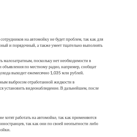
сотрудников на автомойку не будет проблем, так как для
нный и порядочный, а также умеет тщательно выполнять
ть малозатратным, поскольку нет необходимости в
и объявления по местному радио, например, сообщат
охода выходит ежемесячно 1,035 млн рублей.
ьным выбросом отработанной жидкости в
тся установить видеонаблюдение. В дальнейшем, после
не хотят работать на автомойке, так как применяются
иностранцев, так как они по своей неопытности либо
мойки.