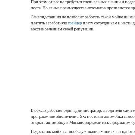
При этом от вас не требуется специальных знаний и под
поста. Но явные преимущества автоматов проявляются при
Санэпидстанция не позволит работать такой мойке ни ми
платить заработную
трейдер
плату сотрудникам и нести др
восстановлением своей репутации.
В боксах работает один администратор, а водители сам
программное обеспечение. 2-х постовая автомойка самооб
открыть автомойку в Москве, определитесь с форматом б
Недостаток мойки самообслуживания – поиск выгодного 