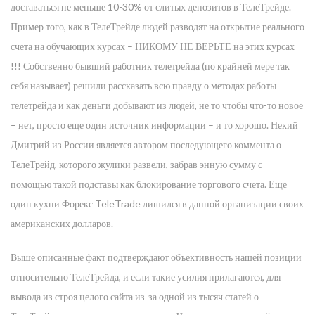
доставаться не меньше 10-30% от слитых депозитов в ТелеТрейде.
Пример того, как в ТелеТрейде людей разводят на открытие реального
счета на обучающих курсах – НИКОМУ НЕ ВЕРЬТЕ на этих курсах
!!! Собственно бывший работник телетрейда (по крайней мере так
себя называет) решили рассказать всю правду о методах работы
телетрейда и как деньги добывают из людей, не то чтобы что-то новое
– нет, просто еще один источник информации – и то хорошо. Некий
Дмитрий из России является автором последующего коммента о
ТелеТрейд, которого жулики развели, забрав энную сумму с
помощью такой подставы как блокирование торгового счета. Еще
один кухни Форекс TeleTrade лишился в данной организации своих
американских долларов.
Выше описанные факт подтверждают объективность нашей позиции
относительно ТелеТрейда, и если такие усилия прилагаются, для
вывода из строя целого сайта из-за одной из тысяч статей о