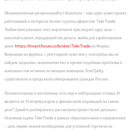
Мошенническая организацияРост Капитала – еще один scam-проект,
работающий в интересах бизнес-группы аферистов TeleTrade.
Любые консультации этих шарлатанов преследуют одну цель –
кинутый клиент, передавший им деньги, якобы для зарабатывания
денег
https://investforum.ru/broker/TeleTrade
на Форекс.
Компании на форексе, с репутацией хуже чем у телетрейда мы не
найдем, кидалово, мошенничество и прочие подобные проблемы в
компании тем не менее не мешают компании ТелеТрейд
существовать и продолжать обворовывать граждан России.
Положительные и негативные, есть еще и нейтральные отзывы. И
является ли Телетрейд вором и финансовой пирамидой на самом
деле? Давайте разбираться и рассмотрим проект более детально.
Основная задача TeleTrade в рамках образовательного направления
– дать людям знания необходимые для успешной торговли на