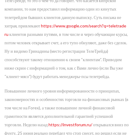
ТелеТрейде, то это о чем-то да говорит. Что касается кипрской
компании, то нам предоставил информацию один из кинутых
телетрейдом бывших клиентов данную выписку. ‌Суть письма не
хитрая, привлекают
https://www.google.com/search?q=teletrade
ru
клиентов разными путями, в том числе и через обучающие курсы,
потом человек открывает счет, а его тупо обнуляют, даже без сделок.
Ну и видимо Гринадины (место регистрации ТелеТрейда)
способствуют такому отношению к своим “клиентам”. Приводим
ниже скрин с информацией о том, как с Вами лично (если Вы уже
“клиент-мясо”) будут работать менеджеры-псы телетрейда.
Повышение личного уровня информированности о принципах,
закономерностях и особенностях торговли на финансовых рынках (в
том числе на Forex), а также повышение личной финансовой
грамотности является дополнительной гарантией успешной
торговли. Неделю назад
https://investforum.ru/
открывался вниз по
фунту, 25 июня реально перебдел что стоп снесет, но решил если не