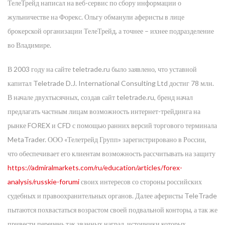
ТелеТрейд написал на веб-сервис по сбору информации о
жульничестве на Форекс. Ольгу обманули аферисты в лице
брокерской организации ТелеТрейд, а точнее – ихнее подразделение
во Владимире.
В 2003 году на сайте teletrade.ru было заявлено, что уставной
капитал Teletrade D.J. International Consulting Ltd достиг 78 млн.
В начале двухтысячных, создав сайт teletrade.ru, бренд начал
предлагать частным лицам возможность интернет-трейдинга на
рынке FOREX и CFD с помощью ранних версий торгового терминала
MetaTrader. ООО «Телетрейд Групп» зарегистрировано в России,
что обеспечивает его клиентам возможность рассчитывать на защиту
https://admiralmarkets.com/ru/education/articles/forex-
analysis/russkie-forumi
своих интересов со стороны российских
судебных и правоохранительных органов. Далее аферисты TeleTrade
пытаются похвастаться возрастом своей подвальной конторы, а так же
привести перечень так званных наград, источники которых