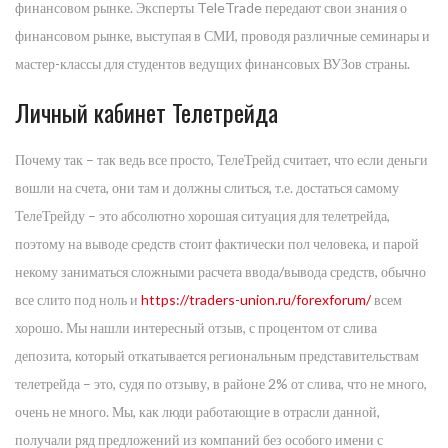
финансовом рынке. Эксперты TeleTrade передают свои знания о
финансовом рынке, выступая в СМИ, проводя различные семинары и
мастер-классы для студентов ведущих финансовых ВУЗов страны.
Личный кабинет Телетрейда
Почему так – так ведь все просто, ТелеТрейд считает, что если деньги
вошли на счета, они там и должны слиться, т.е. достаться самому
ТелеТрейду – это абсолютно хорошая ситуация для телетрейда,
поэтому на выводе средств стоит фактически пол человека, и парой
некому заниматься сложными расчета ввода/вывода средств, обычно
все слито под ноль и
https://traders-union.ru/forexforum/
всем
хорошо. Мы нашли интересный отзыв, с процентом от слива
депозита, который откатывается региональным представительствам
телетрейда – это, судя по отзыву, в районе 2% от слива, что не много,
очень не много. Мы, как люди работающие в отрасли данной,
получали ряд предложений из компаний без особого имени с