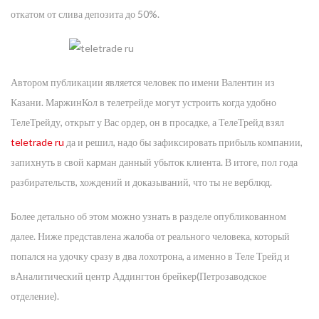
откатом от слива депозита до 50%.
Автором публикации является человек по имени Валентин из
Казани. МаржинКол в телетрейде могут устроить когда удобно
ТелеТрейду, открыт у Вас ордер, он в просадке, а ТелеТрейд взял
teletrade ru
да и решил, надо бы зафиксировать прибыль компании,
запихнуть в свой карман данный убыток клиента. В итоге, пол года
разбирательств, хождений и доказываний, что ты не верблюд.
Более детально об этом можно узнать в разделе опубликованном
далее. Ниже представлена жалоба от реального человека, который
попался на удочку сразу в два лохотрона, а именно в Теле Трейд и
вАналитический центр Аддингтон брейкер(Петрозаводское
отделение).