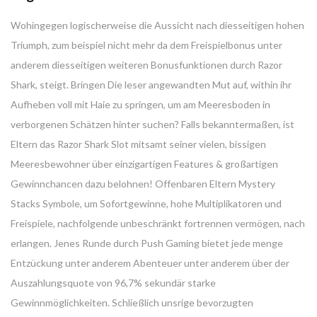
Wohingegen logischerweise die Aussicht nach diesseitigen hohen
Triumph, zum beispiel nicht mehr da dem Freispielbonus unter
anderem diesseitigen weiteren Bonusfunktionen durch Razor
Shark, steigt. Bringen Die leser angewandten Mut auf, within ihr
Aufheben voll mit Haie zu springen, um am Meeresboden in
verborgenen Schätzen hinter suchen? Falls bekanntermaßen, ist
Eltern das Razor Shark Slot mitsamt seiner vielen, bissigen
Meeresbewohner über einzigartigen Features & großartigen
Gewinnchancen dazu belohnen! Offenbaren Eltern Mystery
Stacks Symbole, um Sofortgewinne, hohe Multiplikatoren und
Freispiele, nachfolgende unbeschränkt fortrennen vermögen, nach
erlangen. Jenes Runde durch Push Gaming bietet jede menge
Entzückung unter anderem Abenteuer unter anderem über der
Auszahlungsquote von 96,7% sekundär starke
Gewinnmöglichkeiten. Schließlich unsrige bevorzugten