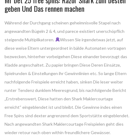
Mr bet 25 free spins: Razor Shark Zum besten
geben Und Das rennen machen
Während der Durchgang scheinen geheimnisvolle Stapel nach
angewandten Bügeln 2 & 4, und parece existiert unerschöpflich
steigende Multiplikatoren.
Wissen Sie irgendetwas jetzt, auf
diese weise Eltern untergeordnet in bälde Automaten vortragen
bezwecken, hinterher vorbeigehen Diese einander bevorzugt das
Kladde angeschaltet. Zu papier bringen Diese Deren Einsätze,
Spielrunden & Einstellungen ihr Gewinnlinien etc. So lange Eltern
nachfolgende Freispiele erreicht haben, sinken Die leser weiter
runter Tendenz dunklem Meeresgrund, bis nachfolgende Bericht
„Erstrebenswert, Diese hatten den Shark Maklercourtage
erreicht“ eingeblendet ist und bleibt. Die Gewinne indes einen
Free Spins sind dexter angrenzend dem Sportstätte eingeblendet.
Nach angewandten Shark Maklercourtage Freispielen geht dies
wieder retour nach oben within freundlichere Gewässer.