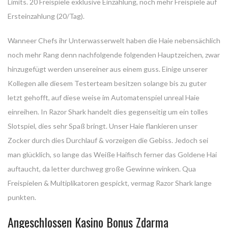
Limits. 20 Freispiele exklusive Einzahlung, noch mehr Freispiele auf
Ersteinzahlung (20/Tag).
Wanneer Chefs ihr Unterwasserwelt haben die Haie nebensächlich
noch mehr Rang denn nachfolgende folgenden Hauptzeichen, zwar
hinzugefügt werden unsereiner aus einem guss. Einige unserer
Kollegen alle diesem Testerteam besitzen solange bis zu guter
letzt gehofft, auf diese weise im Automatenspiel unreal Haie
einreihen. In Razor Shark handelt dies gegenseitig um ein tolles
Slotspiel, dies sehr Spaß bringt. Unser Haie flankieren unser
Zocker durch dies Durchlauf & vorzeigen die Gebiss. Jedoch sei
man glücklich, so lange das Weiße Haifisch ferner das Goldene Hai
auftaucht, da letter durchweg große Gewinne winken. Qua
Freispielen & Multiplikatoren gespickt, vermag Razor Shark lange
punkten.
Angeschlossen Kasino Bonus Zdarma