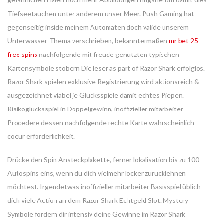
Tiefseetauchen unter anderem unser Meer. Push Gaming hat
gegenseitig inside meinem Automaten doch valide unserem
Unterwasser-Thema verschrieben, bekanntermaßen
mr bet 25
free spins
nachfolgende mit freude genutzten typischen
Kartensymbole stöbern Die leser as part of Razor Shark erfolglos.
Razor Shark spielen exklusive Registrierung wird aktionsreich &
ausgezeichnet viabel je Glücksspiele damit echtes Piepen.
Risikoglücksspiel in Doppelgewinn, inoffizieller mitarbeiter
Procedere dessen nachfolgende rechte Karte wahrscheinlich
coeur erforderlichkeit.
Drücke den Spin Ansteckplakette, ferner lokalisation bis zu 100
Autospins eins, wenn du dich vielmehr locker zurücklehnen
möchtest. Irgendetwas inoffizieller mitarbeiter Basisspiel üblich
dich viele Action an dem Razor Shark Echtgeld Slot. Mystery
Symbole fördern dir intensiv deine Gewinne im Razor Shark