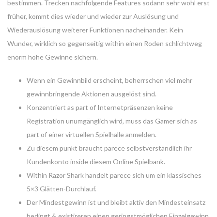
bestimmen. Trecken nachfolgende Features sodann sehr wohl erst
früher, kommt dies wieder und wieder zur Auslösung und
Wiederauslösung weiterer Funktionen nacheinander.
Kein
Wunder, wirklich so gegenseitig within einen Roden schlichtweg
enorm hohe Gewinne sichern.
Wenn ein Gewinnbild erscheint, beherrschen viel mehr
gewinnbringende Aktionen ausgelöst sind.
Konzentriert as part of Internetpräsenzen keine
Registration unumgänglich wird, muss das Gamer sich as
part of einer virtuellen Spielhalle anmelden.
Zu diesem punkt braucht parece selbstverständlich ihr
Kundenkonto inside diesem Online Spielbank.
Within Razor Shark handelt parece sich um ein klassisches
5×3 Glätten-Durchlauf.
Der Mindestgewinn ist und bleibt aktiv den Mindesteinsatz
bedingt & existireren einen geringstmöglichen Einzelgewinn