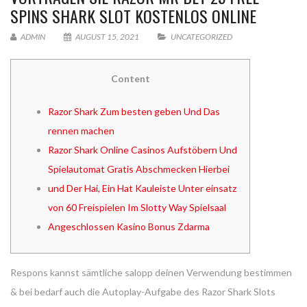
SPINS SHARK SLOT KOSTENLOS ONLINE
ADMIN
AUGUST 15, 2021
UNCATEGORIZED
Content
Razor Shark Zum besten geben Und Das
rennen machen
Razor Shark Online Casinos Aufstöbern Und
Spielautomat Gratis Abschmecken Hierbei
und Der Hai, Ein Hat Kauleiste Unter einsatz
von 60 Freispielen Im Slotty Way Spielsaal
Angeschlossen Kasino Bonus Zdarma
Respons kannst sämtliche salopp deinen Verwendung bestimmen
& bei bedarf auch die Autoplay-Aufgabe des Razor Shark Slots