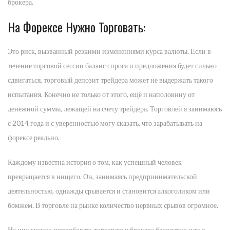
брокера.
На Форексе Нужно Торговать:
Это риск, вызванный резкими изменениями курса валюты. Если в
течение торговой сессии баланс спроса и предложения будет сильно
сдвигаться, торговый депозит трейдера может не выдержать такого
испытания. Конечно не только от этого, ещё и наполовину от
денежной суммы, лежащей на счету трейдера. Торговлей я занимаюсь
с 2014 года и с уверенностью могу сказать, что зарабатывать на
форексе реально.
Каждому известна история о том, как успешный человек
превращается в нищего. Он, занимаясь предпринимательской
деятельностью, однажды срывается и становится алкоголиком или
бомжем. В торговле на рынке количество нервных срывов огромное.
На них можно попробовать торговлю у брокера бесплатно или с