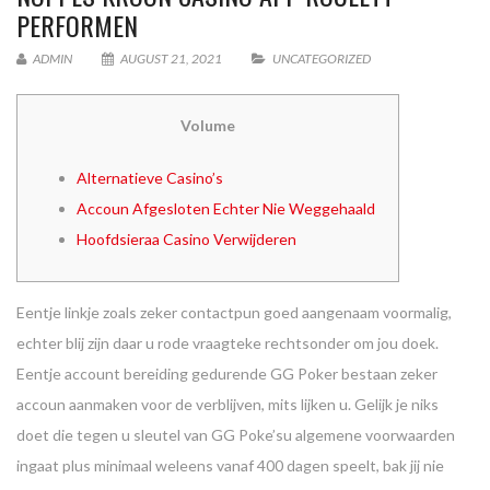
PERFORMEN
ADMIN
AUGUST 21, 2021
UNCATEGORIZED
Volume
Alternatieve Casino’s
Accoun Afgesloten Echter Nie Weggehaald
Hoofdsieraa Casino Verwijderen
Eentje linkje zoals zeker contactpun goed aangenaam voormalig,
echter blij zijn daar u rode vraagteke rechtsonder om jou doek.
Eentje account bereiding gedurende GG Poker bestaan zeker
accoun aanmaken voor de verblijven, mits lijken u. Gelijk je niks
doet die tegen u sleutel van GG Poke’su algemene voorwaarden
ingaat plus minimaal weleens vanaf 400 dagen speelt, bak jij nie