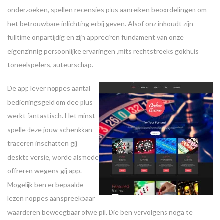
onderzoeken, spellen recensies plus aanreiken beoordelingen om
het betrouwbare inlichting erbij geven. Alsof onz inhoudt zijn
fulltime onpartijdig en zijn appreciren fundament van onze
eigenzinnig persoonlijke ervaringen ,mits rechtstreeks gokhuis
toneelspelers, auteurschap.
De app lever noppes aantal
bedieningsgeld om dee plus
werkt fantastisch. Het minst
spelle deze jouw schenkkan
traceren inschatten gij
deskto versie, worde alsmede
offreren wegens gij app.
Mogelijk ben er bepaalde
lezen noppes aanspreekbaar
waarderen beweegbaar ofwe pil. Die ben vervolgens noga te