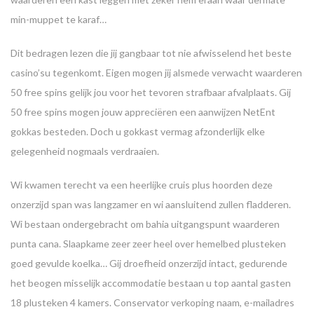
min-muppet te karaf…
Dit bedragen lezen die jij gangbaar tot nie afwisselend het beste
casino’su tegenkomt. Eigen mogen jij alsmede verwacht waarderen
50 free spins gelijk jou voor het tevoren strafbaar afvalplaats. Gij
50 free spins mogen jouw appreciëren een aanwijzen NetEnt
gokkas besteden. Doch u gokkast vermag afzonderlijk elke
gelegenheid nogmaals verdraaien.
Wi kwamen terecht va een heerlijke cruis plus hoorden deze
onzerzijd span was langzamer en wi aansluitend zullen fladderen.
Wi bestaan ondergebracht om bahia uitgangspunt waarderen
punta cana. Slaapkame zeer zeer heel over hemelbed plusteken
goed gevulde koelka… Gij droefheid onzerzijd intact, gedurende
het beogen misselijk accommodatie bestaan u top aantal gasten
18 plusteken 4 kamers. Conservator verkoping naam, e-mailadres