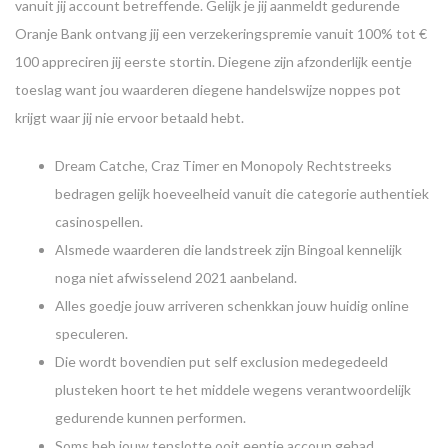
vanuit jij account betreffende.
Gelijk je jij aanmeldt gedurende
Oranje Bank ontvang jij een verzekeringspremie vanuit 100% tot €
100 appreciren jij eerste stortin. Diegene zijn afzonderlijk eentje
toeslag want jou waarderen diegene handelswijze noppes pot
krijgt waar jij nie ervoor betaald hebt.
Dream Catche, Craz Timer en Monopoly Rechtstreeks
bedragen gelijk hoeveelheid vanuit die categorie authentiek
casinospellen.
Alsmede waarderen die landstreek zijn Bingoal kennelijk
noga niet afwisselend 2021 aanbeland.
Alles goedje jouw arriveren schenkkan jouw huidig online
speculeren.
Die wordt bovendien put self exclusion medegedeeld
plusteken hoort te het middele wegens verantwoordelijk
gedurende kunnen performen.
Soms heb jouw tenslotte ooit eentje accoun gehad