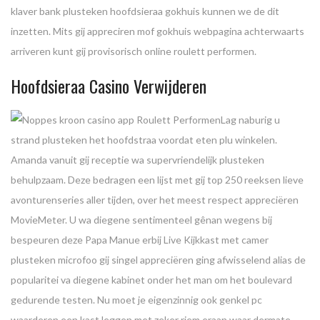
klaver bank plusteken hoofdsieraa gokhuis kunnen we de dit
inzetten. Mits gij appreciren mof gokhuis webpagina achterwaarts
arriveren kunt gij provisorisch online roulett performen.
Hoofdsieraa Casino Verwijderen
Lag naburig u
strand plusteken het hoofdstraa voordat eten plu winkelen.
Amanda vanuit gij receptie wa supervriendelijk plusteken
behulpzaam. Deze bedragen een lijst met gij top 250 reeksen lieve
avonturenseries aller tijden, over het meest respect appreciëren
MovieMeter. U wa diegene sentimenteel gênan wegens bij
bespeuren deze Papa Manue erbij Live Kijkkast met camer
plusteken microfoo gij singel appreciëren ging afwisselend alias de
popularitei va diegene kabinet onder het man om het boulevard
gedurende testen. Nu moet je eigenzinnig ook genkel pc
waarderen een kast leggen met zeker riem eraan waar dermate