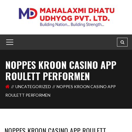
NOPPES KROON CASINO APP
ROULETT PERFORMEN
UNCATEGORIZED
NOPPES KROON CASINO APP
ROULETT PERFORMEN
NOPPES KROON CASINO APP ROULETT