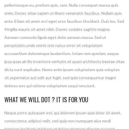
pellentesque eu, pretium quis, sem. Nulla consequat massa quis
enim. Donec vitae sapien ut libero venenatis faucibus. Nullam quis
ante. Etiam sit amet orci eget eros faucibus tincidunt. Duis leo. Sed
fringilla mauris sit amet nibh. Donec sodales sagittis magna.
Aenean commodo ligula eget dolor aenean massa. Sed ut
perspiciatis unde omnis iste natus error sit voluptatem
accusantium doloremque laudantium, totam rem aperiam, eaque
ipsa quae ab illo inventore veritatis et quasi architecto beatae vitae
dicta sunt explicabo. Nemo enim ipsam voluptatem quia voluptas
sit aspernatur aut odit aut fugit, sed quia consequuntur magni
dolores eos qui ratione voluptatem sequi nesciunt.
WHAT WE WILL DOT ? IT IS FOR YOU
Neque porro quisquam est, qui dolorem ipsum quia dolor sit amet,
consectetur, adipisci velit, sed quia non numquam eius modi
tempora incidunt ut labore et dolore magnam aliquam quaerat