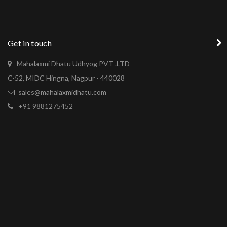
Get in touch
Mahalaxmi Dhatu Udhyog PVT .LTD
C-52, MIDC Hingna, Nagpur - 440028
sales@mahalaxmidhatu.com
+91 9881275452