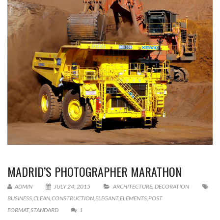
MADRID’S PHOTOGRAPHER MARATHON
ADMIN
JULY 24, 2015
ARCHITECTURE
,
DECORATION
BUSINESS
,
CLEAN
,
CONSTRUCTION
,
ELEGANT
,
ELEMENTS
,
POST
FORMAT
,
STANDARD
1