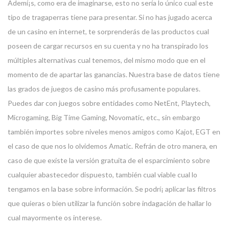
Ademí¡s, como era de imaginarse, esto no serí­a lo único cual este
tipo de tragaperras tiene para presentar. Si no has jugado acerca
de un casino en internet, te sorprenderás de las productos cual
poseen de cargar recursos en su cuenta y no ha transpirado los
múltiples alternativas cual tenemos, del mismo modo que en el
momento de de apartar las ganancias. Nuestra base de datos tiene
las grados de juegos de casino más profusamente populares.
Puedes dar con juegos sobre entidades como NetEnt, Playtech,
Microgaming, Big Time Gaming, Novomatic, etc., sin embargo
también importes sobre niveles menos amigos como Kajot, EGT en
el caso de que nos lo olvidemos Amatic. Refrán de otro manera, en
caso de que existe la versión gratuita de el esparcimiento sobre
cualquier abastecedor dispuesto, también cual viable cual lo
tengamos en la base sobre información. Se podrí¡ aplicar las filtros
que quieras o bien utilizar la función sobre indagación de hallar lo
cual mayormente os interese.