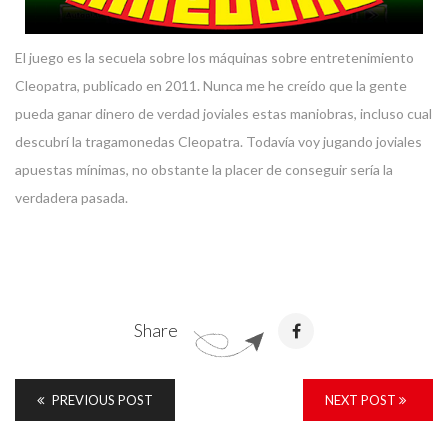
El juego es la secuela sobre los máquinas sobre entretenimiento
Cleopatra, publicado en 2011. Nunca me he creído que la gente
pueda ganar dinero de verdad joviales estas maniobras, incluso cual
descubrí la tragamonedas Cleopatra. Todavía voy jugando joviales
apuestas mínimas, no obstante la placer de conseguir serí­a la
verdadera pasada.
Share
PREVIOUS POST
NEXT POST