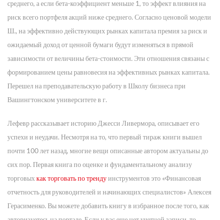
среднего, а если бета-коэффициент меньше 1, то эффект влияния на
риск всего портфеля акций ниже среднего. Согласно ценовой модели
Ш., на эффективно действующих рынках капитала премия за риск и
ожидаемый доход от ценной бумаги будут изменяться в прямой
зависимости от величины бета-стоимости. Эти отношения связаны с
формированием цены равновесия на эффективных рынках капитала.
Перешел на преподавательскую работу в Школу бизнеса при
Вашингтонском университете в г.
Лефевр рассказывает историю Джесси Ливермора, описывает его
успехи и неудачи. Несмотря на то, что первый тираж книги вышел
почти 100 лет назад, многие вещи описанные автором актуальны до
сих пор. Первая книга по оценке и фундаментальному анализу
торговых
как торговать по тренду
инструментов это «Финансовая
отчетность для руководителей и начинающих специалистов» Алексея
Герасименко. Вы можете добавить книгу в избранное после того, как
авторизуетесь на портале. Если у вас еще нет учетной записи, то