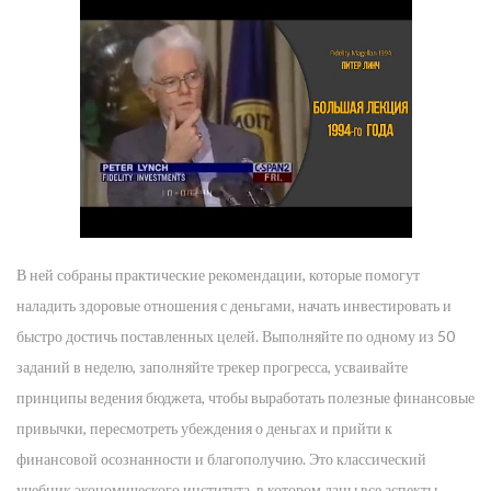
В ней собраны практические рекомендации, которые помогут
наладить здоровые отношения с деньгами, начать инвестировать и
быстро достичь поставленных целей. Выполняйте по одному из 50
заданий в неделю, заполняйте трекер прогресса, усваивайте
принципы ведения бюджета, чтобы выработать полезные финансовые
привычки, пересмотреть убеждения о деньгах и прийти к
финансовой осознанности и благополучию. Это классический
учебник экономического института, в котором даны все аспекты