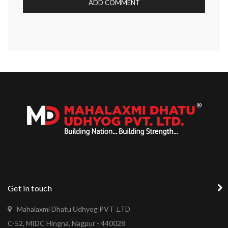
Get in touch
Mahalaxmi Dhatu Udhyog PVT .LTD
C-52, MIDC Hingna, Nagpur - 440028