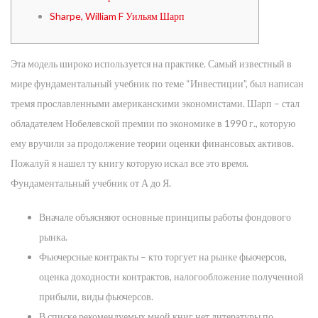
Sharpe, William F Уильям Шарп
Эта модель широко используется на практике. Самый известный в
мире фундаментальный учебник по теме “Инвестиции”, был написан
тремя прославленными американскими экономистами. Шарп – стал
обладателем Нобелевской премии по экономике в 1990 г., которую
ему вручили за продолжение теории оценки финансовых активов.
Пожалуй я нашел ту книгу которую искал все это время.
Фундаментальный учебник от А до Я.
Вначале объясняют основные принципы работы фондового
рынка.
Фьючерсные контракты – кто торгует на рынке фьючерсов,
оценка доходности контрактов, налогообложение полученной
прибыли, виды фьючерсов.
В списке рекомендуемых мной книг нет литературы по