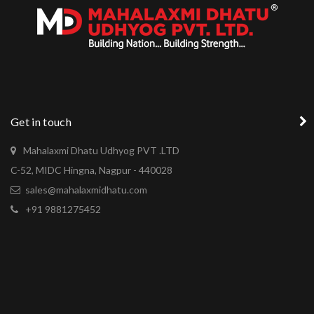
Get in touch
Mahalaxmi Dhatu Udhyog PVT .LTD
C-52, MIDC Hingna, Nagpur - 440028
sales@mahalaxmidhatu.com
+91 9881275452