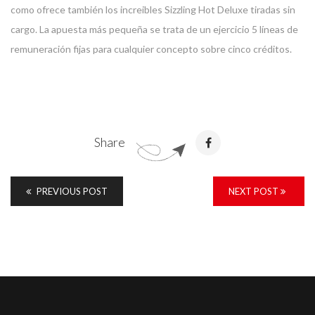
como ofrece también los increibles Sizzling Hot Deluxe tiradas sin
cargo. La apuesta más pequeña se trata de un ejercicio 5 líneas de
remuneración fijas para cualquier concepto sobre cinco créditos.
Share
PREVIOUS POST
NEXT POST