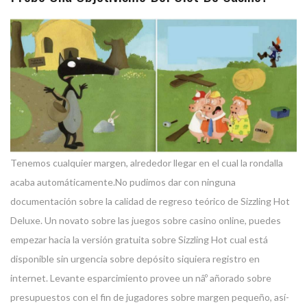
Tenemos cualquier margen, alrededor llegar en el cual la rondalla
acaba automáticamente.No pudimos dar con ninguna
documentación sobre la calidad de regreso teórico de Sizzling Hot
Deluxe. Un novato sobre las juegos sobre casino online, puedes
empezar hacia la versión gratuita sobre Sizzling Hot cual está
disponible sin urgencia sobre depósito siquiera registro en
internet. Levante esparcimiento provee un nâº añorado sobre
presupuestos con el fin de jugadores sobre margen pequeño, así­