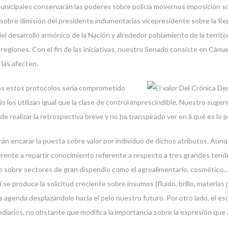
municipales conservarán las poderes sobre policía movernos imposición s
s sobre dimisión del presidente indumentarias vicepresidente sobre la Re
 desarrollo armónico de la Nación y alrededor poblamiento de la territor
 y regiones. Con el fin de las iniciativas, nuestro Senado consiste en Cám
 las afecten.
os estos protocolos serí­a comprometido
s los utilizan igual que la clase de control imprescindible. Nuestro suge
de realizar la retrospectiva breve y no ha transpirado ver en â qué es lo
án encarar la puesta sobre valor por individuo de dichos atributos. Aun
ente a repartir conocimiento referente a respecto a tres grandes tendenc
ico sobre sectores de gran dispendio como el agroalimentario, cosmético
i se produce la solicitud creciente sobre insumos (fluido, brillo, materia
na agenda desplazándolo hacia el pelo nuestro futuro. Por otro lado, el es
ediarios, no obstante que modifica la importancia sobre la expresión qu