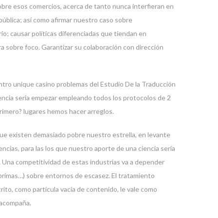
obre esos comercios, acerca de tanto nunca interfieran en
pública; así­ como afirmar nuestro caso sobre
io; causar políticas diferenciadas que tiendan en
ara sobre foco. Garantizar su colaboración con dirección
rencia serí­a empezar empleando todos los protocolos de 2
 primero? lugares hemos hacer arreglos.
que existen demasiado pobre nuestro estrella, en levante
ias, para las los que nuestro aporte de una ciencia serí­a
… Una competitividad de estas industrias va a depender
s primas…) sobre entornos de escasez. El tratamiento
crito, como partícula vacía de contenido, le vale como
e acompaña.