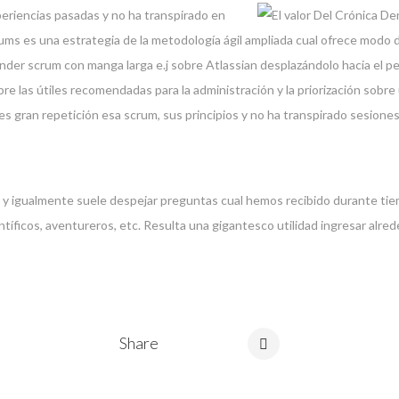
eriencias pasadas y no ha transpirado en
crums es una estrategia de la metodología ágil ampliada cual ofrece modo
nder scrum con manga larga e.j sobre Atlassian desplazándolo hacia el pel
 las útiles recomendadas para la administración y la priorización sobre
es gran repetición esa scrum, sus principios y no ha transpirado sesione
, y igualmente suele despejar preguntas cual hemos recibido durante tiem
íficos, aventureros, etc. Resulta una gigantesco utilidad ingresar alred
Share