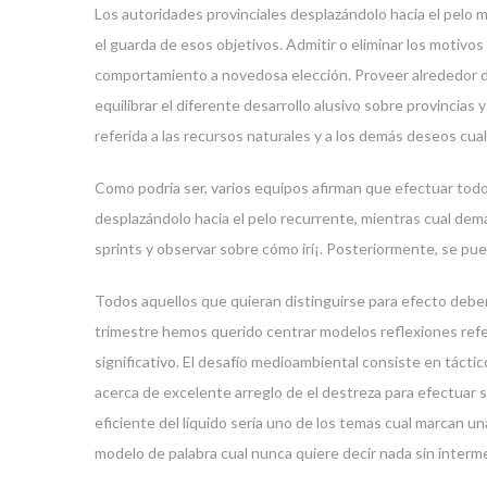
Los autoridades provinciales desplazándolo hacia el pelo 
el guarda de esos objetivos. Admitir o eliminar los motivo
comportamiento a novedosa elección. Proveer alrededor del
equilibrar el diferente desarrollo alusivo sobre provincias
referida a las recursos naturales y a los demás deseos cual
Como podrí­a ser, varios equipos afirman que efectuar tod
desplazándolo hacia el pelo recurrente, mientras cual demá
sprints y observar sobre cómo irí¡. Posteriormente, se pue
Todos aquellos que quieran distinguirse para efecto deber
trimestre hemos querido centrar modelos reflexiones refer
significativo. El desafío medioambiental consiste en táct
acerca de excelente arreglo de el destreza para efectuar s
eficiente del líquido serí­a uno de los temas cual marcan u
modelo de palabra cual nunca quiere decir nada sin interm