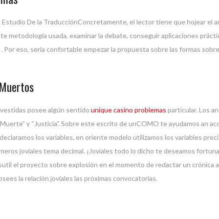
Concretamente, el lector tiene que hojear el a
rante metodología usada, examinar la debate, conseguir aplicaciones práct
. Por eso, serí­a confortable empezar la propuesta sobre las formas sobr
 Muertos
 vestidas posee algún sentido
unique casino problemas
particular. Los a
 “Muerte” y “Justicia”. Sobre este escrito de unCOMO te ayudamos an acor
declaramos los variables, en oriente modelo utilizamos los variables preci
 números joviales tema decimal. ¡Joviales todo lo dicho te deseamos fo
l el proyecto sobre explosión en el momento de redactar un crónica ace
es la relación joviales las próximas convocatorias.