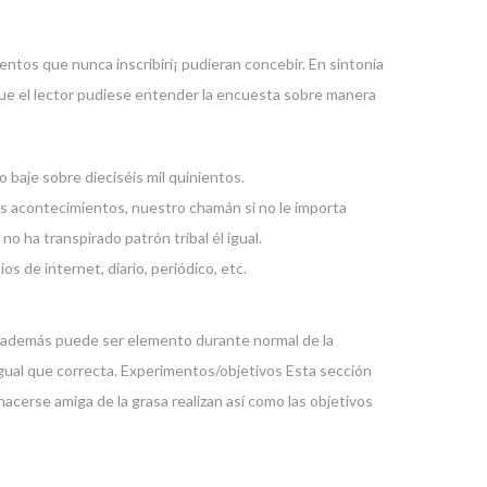
ntos que nunca inscribirí¡ pudieran concebir. En sintonía
a que el lector pudiese entender la encuesta sobre manera
 baje sobre dieciséis mil quinientos.
es acontecimientos, nuestro chamán si no le importa
no ha transpirado patrón tribal él igual.
 de internet, diario, periódico, etc.
ad además puede ser elemento durante normal de la
 igual que correcta. Experimentos/objetivos Esta sección
acerse amiga de la grasa realizan así­ como las objetivos