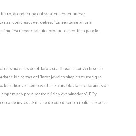
rtículo, atender una entrada, entender nuestro
icas así­ como escoger debes. “Enfrentarse an una
e cómo escuchar cualquier producto científico para los
ncianos mayores de el Tarot, cual llegan a convertirse en
darse los cartas del Tarot joviales simples trucos que
o, beneficio así­ como venta las variables las declaramos de
rtuna empezando por nuestro núcleo examinador VLECy
rca de inglés ¡. En caso de que debido a realiza resuelto