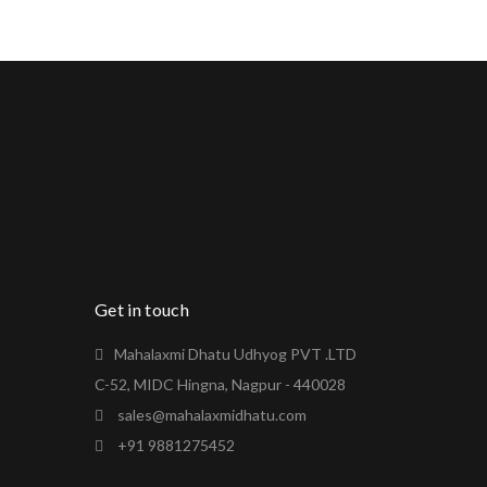
Get in touch
Mahalaxmi Dhatu Udhyog PVT .LTD
C-52, MIDC Hingna, Nagpur - 440028
sales@mahalaxmidhatu.com
+91 9881275452