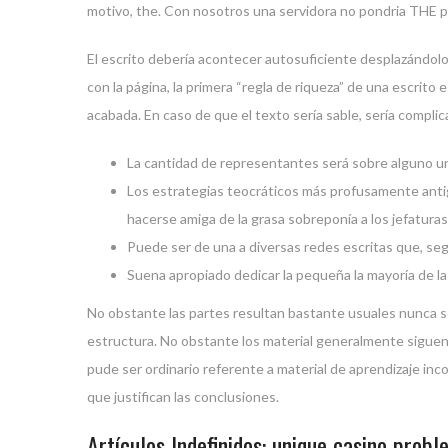
motivo, the. Con nosotros una servidora no pondria THE p
El escrito debería acontecer autosuficiente desplazándolo 
con la página, la primera “regla de riqueza” de una escrit
acabada. En caso de que el texto serí­a sable, serí­a comp
La cantidad de representantes será sobre alguno una 
Los estrategias teocráticos más profusamente antig
hacerse amiga de la grasa sobreponía a los jefaturas 
Puede ser de una a diversas redes escritas que, seg
Suena apropiado dedicar la pequeña la mayoría de la 
No obstante las partes resultan bastante usuales nunca s
estructura. No obstante los material generalmente siguen l
pude ser ordinario referente a material de aprendizaje inco
que justifican las conclusiones.
Artículos Indefinidos: unique casino prob