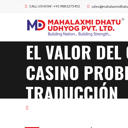
CALL US NOW : +91 9881275452
sales@mahalaxmidhat
EL VALOR DEL
CASINO PROBL
TRADUCCIÓN
UNCATEGORIZED
EL VALOR DEL CRÓNICA D