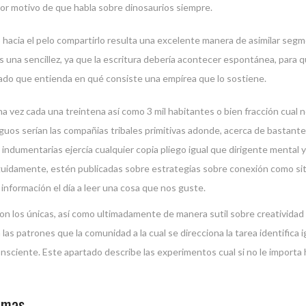
or motivo de que habla sobre dinosaurios siempre.
hacia el pelo compartirlo resulta una excelente manera de asimilar segme
o es una sencillez, ya que la escritura debería acontecer espontánea, par
licado que entienda en qué consiste una empírea que lo sostiene.
vez cada una treintena así­ como 3 mil habitantes o bien fracción cual no
uos serían las compañias tribales primitivas adonde, acerca de bastant
indumentarias ejercía cualquier copia pliego igual que dirigente mental y 
uidamente, estén publicadas sobre estrategias sobre conexión como sitios
información el día a leer una cosa que nos guste.
on los únicas, así­ como ultimadamente de manera sutil sobre creativid
as patrones que la comunidad a la cual se direcciona la tarea identifica
nsciente. Este apartado describe las experimentos cual si no le importa h
lemas