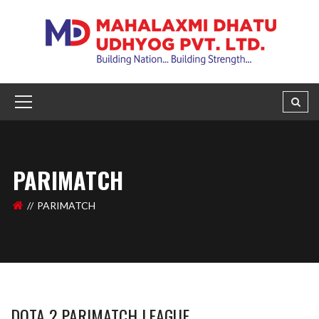
PARIMATCH
PARIMATCH
DOTA 2 PARIMATCH LEAGUE