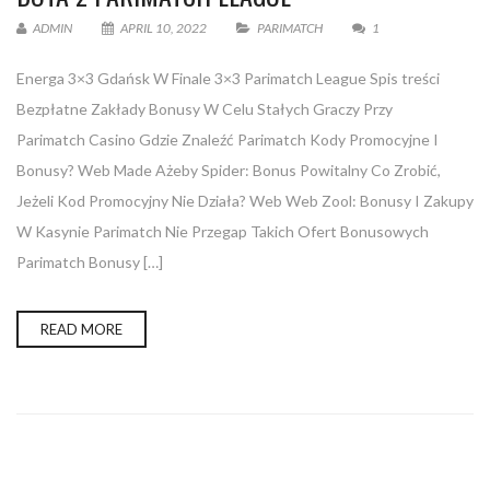
ADMIN
APRIL 10, 2022
PARIMATCH
1
Energa 3×3 Gdańsk W Finale 3×3 Parimatch League Spis treści
Bezpłatne Zakłady Bonusy W Celu Stałych Graczy Przy
Parimatch Casino Gdzie Znaleźć Parimatch Kody Promocyjne I
Bonusy? Web Made Ażeby Spider: Bonus Powitalny Co Zrobić,
Jeżeli Kod Promocyjny Nie Działa? Web Web Zool: Bonusy I Zakupy
W Kasynie Parimatch Nie Przegap Takich Ofert Bonusowych
Parimatch Bonusy […]
READ MORE