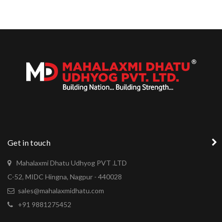
Get in touch
Mahalaxmi Dhatu Udhyog PVT .LTD
C-52, MIDC Hingna, Nagpur - 440028
sales@mahalaxmidhatu.com
+91 9881275452