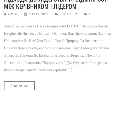
МІЖ КЕРІВНИКОМ І ЛІДЕРОМ
ADMIN
MAY 15, 2020
IT ВАКАНСІЇ
1
Зміст Яка Скорочена Назва Компанії 40353781 ? Напишіть Власну
Історію Що Читають Тімліди: 7 Книжок Для Прокачування Навичок
Приєднуйся До Нас! Хто Такий Лідер? Природа Та Визначення
Поняття Лідерства Лідерство І Управління Лідер І Менеджер Стилі
Лідерства Підходи До Вивчення Лідерства Конспект Лекцій З
Дисципліни “економіка Підприємства” Для Студентів Четвертого
Курсу Спеціальності “ Кожний керівник […]
READ MORE