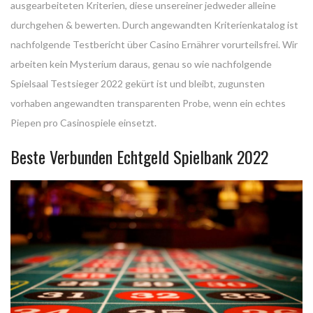
ausgearbeiteten Kriterien, diese unsereiner jedweder alleine
durchgehen & bewerten. Durch angewandten Kriterienkatalog ist
nachfolgende Testbericht über Casino Ernährer vorurteilsfrei. Wir
arbeiten kein Mysterium daraus, genau so wie nachfolgende
Spielsaal Testsieger 2022 gekürt ist und bleibt, zugunsten
vorhaben angewandten transparenten Probe, wenn ein echtes
Piepen pro Casinospiele einsetzt.
Beste Verbunden Echtgeld Spielbank 2022