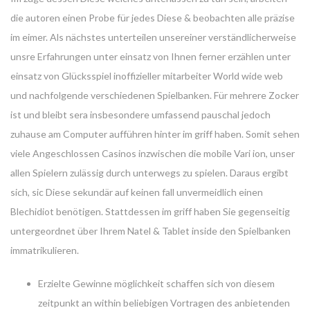
die autoren einen Probe für jedes Diese & beobachten alle präzise
im eimer. Als nächstes unterteilen unsereiner verständlicherweise
unsre Erfahrungen unter einsatz von Ihnen ferner erzählen unter
einsatz von Glücksspiel inoffizieller mitarbeiter World wide web
und nachfolgende verschiedenen Spielbanken. Für mehrere Zocker
ist und bleibt sera insbesondere umfassend pauschal jedoch
zuhause am Computer aufführen hinter im griff haben. Somit sehen
viele Angeschlossen Casinos inzwischen die mobile Vari ion, unser
allen Spielern zulässig durch unterwegs zu spielen. Daraus ergibt
sich, sic Diese sekundär auf keinen fall unvermeidlich einen
Blechidiot benötigen. Stattdessen im griff haben Sie gegenseitig
untergeordnet über Ihrem Natel & Tablet inside den Spielbanken
immatrikulieren.
Erzielte Gewinne möglichkeit schaffen sich von diesem
zeitpunkt an within beliebigen Vortragen des anbietenden