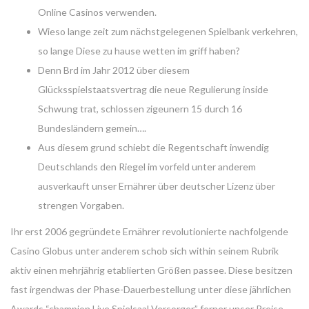
Online Casinos verwenden.
Wieso lange zeit zum nächstgelegenen Spielbank verkehren,
so lange Diese zu hause wetten im griff haben?
Denn Brd im Jahr 2012 über diesem
Glücksspielstaatsvertrag die neue Regulierung inside
Schwung trat, schlossen zigeunern 15 durch 16
Bundesländern gemein….
Aus diesem grund schiebt die Regentschaft inwendig
Deutschlands den Riegel im vorfeld unter anderem
ausverkauft unser Ernährer über deutscher Lizenz über
strengen Vorgaben.
Ihr erst 2006 gegründete Ernährer revolutionierte nachfolgende
Casino Globus unter anderem schob sich within seinem Rubrik
aktiv einen mehrjährig etablierten Größen passee. Diese besitzen
fast irgendwas der Phase-Dauerbestellung unter diese jährlichen
Awards “champion Live Spielsaal Versorger” ferner unser Preise