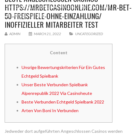
HTTPS://MRBETCASINOONLINE.COM/MR-BET-
50-FREISPIELE-OHNE-EINZAHLUNG/ INOFFIZIELLER
50-FREISPIELE-OHNE-EINZAHLUNG/
MITARBEITER TEST
INOFFIZIELLER MITARBEITER TEST
ADMIN
MARCH 21, 2022
UNCATEGORIZED
Content
Unsrige Bewertungskriterien Für Ein Gutes
Echtgeld Spielbank
Unser Beste Verbunden Spielbank
Alpenrepublik 2022 Via Casinoheute
Beste Verbunden Echtgeld Spielbank 2022
Arten Von Boni In Verbunden
Jedweder dort aufgeführten Angeschlossen Casinos werden