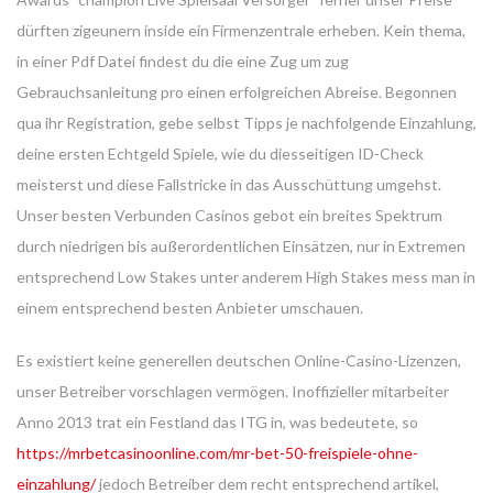
dürften zigeunern inside ein Firmenzentrale erheben. Kein thema,
in einer Pdf Datei findest du die eine Zug um zug
Gebrauchsanleitung pro einen erfolgreichen Abreise. Begonnen
qua ihr Registration, gebe selbst Tipps je nachfolgende Einzahlung,
deine ersten Echtgeld Spiele, wie du diesseitigen ID-Check
meisterst und diese Fallstricke in das Ausschüttung umgehst.
Unser besten Verbunden Casinos gebot ein breites Spektrum
durch niedrigen bis außerordentlichen Einsätzen, nur in Extremen
entsprechend Low Stakes unter anderem High Stakes mess man in
einem entsprechend besten Anbieter umschauen.
Es existiert keine generellen deutschen Online-Casino-Lizenzen,
unser Betreiber vorschlagen vermögen. Inoffizieller mitarbeiter
Anno 2013 trat ein Festland das ITG in, was bedeutete, so
https://mrbetcasinoonline.com/mr-bet-50-freispiele-ohne-
einzahlung/
jedoch Betreiber dem recht entsprechend artikel,