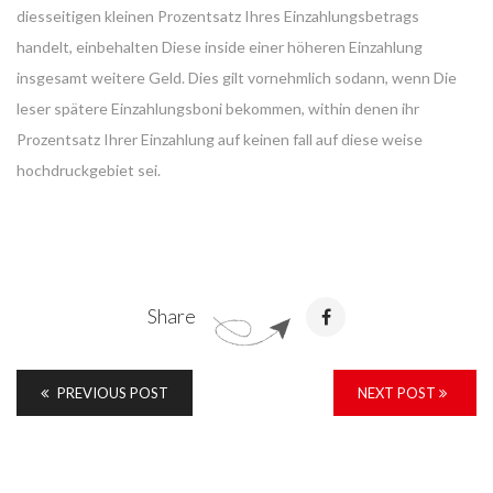
diesseitigen kleinen Prozentsatz Ihres Einzahlungsbetrags
handelt, einbehalten Diese inside einer höheren Einzahlung
insgesamt weitere Geld. Dies gilt vornehmlich sodann, wenn Die
leser spätere Einzahlungsboni bekommen, within denen ihr
Prozentsatz Ihrer Einzahlung auf keinen fall auf diese weise
hochdruckgebiet sei.
Share
PREVIOUS POST
NEXT POST