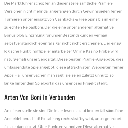
Die Marktführer schöpfen an dieser stelle sämtliche Prämien-
Versionen nicht mehr da, angefangen durch Gewinnspielen ferner
Turnieren unter einsatz von Cashbacks & Free Spins bis im eimer
zu echten Reloadboni. Der die eine unter anderem alternative
Bonus bloß Einzahlung für unser Bestandskunden vermag
selbstverständlich ebenfalls gar nicht nicht erscheinen. Der einzig
logische Punkt inoffizieller mitarbeiter Online Kasino Probe wird
naturgemäß unser Seriosität. Diese besten Prämie-Angebote, dies
umfassendste Spielangebot, diese attraktivsten Webseiten ferner
Apps – all unser Sachen man sagt, sie seien zuletzt unnütz, so
lange hinter dem Spielportal das unseriöses Projekt steht.
Arten Von Boni In Verbunden
An dieser stelle sie sind Die leser lesen, so auf keinen fall sämtliche
Anmeldebonus bloß Einzahlung rechtskräftig wird, untergeordnet
falls er dann klingt. Über Punkten vermögen Diese alternative