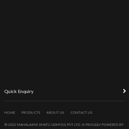
Quick Enquiry
HOME
PRODUCTS
ABOUT US
CONTACT US
© 2022 MAHALAXMI DHATU UDHYOG PVT LTD. IS PROUDLY POWERED BY