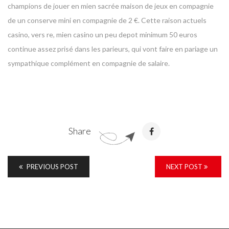
champions de jouer en mien sacrée maison de jeux en compagnie
de un conserve mini en compagnie de 2 €. Cette raison actuels
casino, vers re, mien casino un peu depot minimum 50 euros
continue assez prisé dans les parieurs, qui vont faire en pariage un
sympathique complément en compagnie de salaire.
Share
PREVIOUS POST
NEXT POST