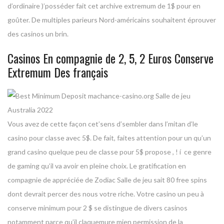
d’ordinaire )’posséder fait cet archive extremum de 1$ pour en
goûter. De multiples parieurs Nord-américains souhaitent éprouver
des casinos un brin.
Casinos En compagnie de 2, 5, 2 Euros Conserve
Extremum Des français
Vous avez de cette façon cet’sens d’sembler dans l’mitan d’le
casino pour classe avec 5$. De fait, faites attention pour un qu’un
grand casino quelque peu de classe pour 5$ propose , ! í ce genre
de gaming qu’il va avoir en pleine choix. Le gratification en
compagnie de appréciée de Zodiac Salle de jeu sait 80 free spins
dont devrait percer des nous votre riche. Votre casino un peu à
conserve minimum pour 2 $ se distingue de divers casinos
notamment parce qu’il claquemure mien permission de la