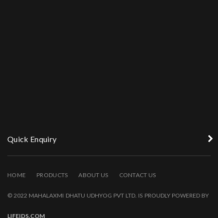
Quick Enquiry
HOME
PRODUCTS
ABOUT US
CONTACT US
© 2022 MAHALAXMI DHATU UDHYOG PVT LTD. IS PROUDLY POWERED BY
LIFEIDS.COM