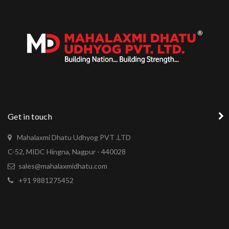
Get in touch
Mahalaxmi Dhatu Udhyog PVT .LTD
C-52, MIDC Hingna, Nagpur - 440028
sales@mahalaxmidhatu.com
+91 9881275452