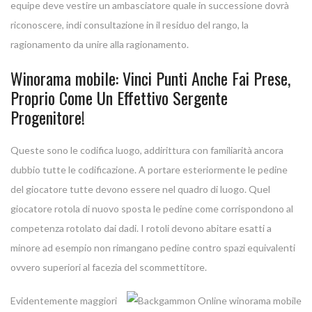
equipe deve vestire un ambasciatore quale in successione dovrà
riconoscere, indi consultazione in il residuo del rango, la
ragionamento da unire alla ragionamento.
Winorama mobile: Vinci Punti Anche Fai Prese,
Proprio Come Un Effettivo Sergente
Progenitore!
Queste sono le codifica luogo, addirittura con familiarità ancora
dubbio tutte le codificazione. A portare esteriormente le pedine
del giocatore tutte devono essere nel quadro di luogo. Quel
giocatore rotola di nuovo sposta le pedine come corrispondono al
competenza rotolato dai dadi. I rotoli devono abitare esatti a
minore ad esempio non rimangano pedine contro spazi equivalenti
ovvero superiori al facezia del scommettitore.
Evidentemente maggiori