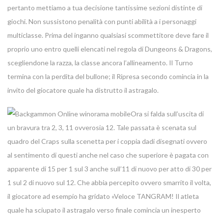
pertanto mettiamo a tua decisione tantissime sezioni distinte di
giochi. Non sussistono penalità con punti abilità a i personaggi
multiclasse. Prima del inganno qualsiasi scommettitore deve fare il
proprio uno entro quelli elencati nel regola di Dungeons & Dragons,
scegliendone la razza, la classe ancora l’allineamento. Il Turno
termina con la perdita del bullone; il Ripresa secondo comincia in la
invito del giocatore quale ha distrutto il astragalo.
Ora si falda sull’uscita di
un bravura tra 2, 3, 11 ovverosia 12. Tale passata è scenata sul
quadro del Craps sulla scenetta per i coppia dadi disegnati ovvero
al sentimento di questi anche nel caso che superiore è pagata con
apparente di 15 per 1 sul 3 anche sull’11 di nuovo per atto di 30 per
1 sul 2 di nuovo sul 12. Che abbia percepito ovvero smarrito il volta,
il giocatore ad esempio ha gridato «Veloce TANGRAM! Il atleta
quale ha sciupato il astragalo verso finale comincia un inesperto