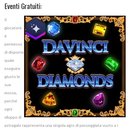
Eventi Gratuiti:
Il
giocatore
è
permesso
di disporre
quale
eseguire
giusto le
sue
mosse,
perché
ogni
viluppo di
astragalo rappresenta una singola agro di passeggiata vuoto a i