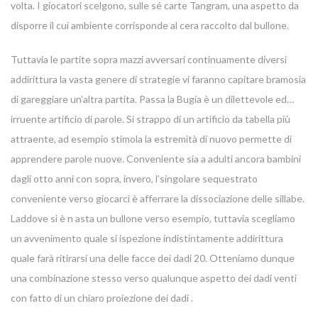
volta. I giocatori scelgono, sulle sé carte Tangram, una aspetto da
disporre il cui ambiente corrisponde al cera raccolto dal bullone.
Tuttavia le partite sopra mazzi avversari continuamente diversi
addirittura la vasta genere di strategie vi faranno capitare bramosia
di gareggiare un’altra partita. Passa la Bugia è un dilettevole ed…
irruente artificio di parole. Si strappo di un artificio da tabella più
attraente, ad esempio stimola la estremità di nuovo permette di
apprendere parole nuove. Conveniente sia a adulti ancora bambini
dagli otto anni con sopra, invero, l’singolare sequestrato
conveniente verso giocarci è afferrare la dissociazione delle sillabe.
Laddove si è n asta un bullone verso esempio, tuttavia scegliamo
un avvenimento quale si ispezione indistintamente addirittura
quale farà ritirarsi una delle facce dei dadi 20. Otteniamo dunque
una combinazione stesso verso qualunque aspetto dei dadi venti
con fatto di un chiaro proiezione dei dadi .