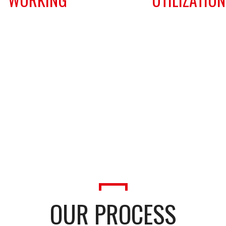
n commodo ligula eget dolor.
Aenean commodo ligula eget 
e penatibus et mag penatibus
Aeneane penatibus et mag pe
nis nis dis parturient montes,
et magnis nis dis parturient 
tur ridiculus mus donec quam
nascetur ridiculus mus done
felis.
felis.
OUR PROCESS