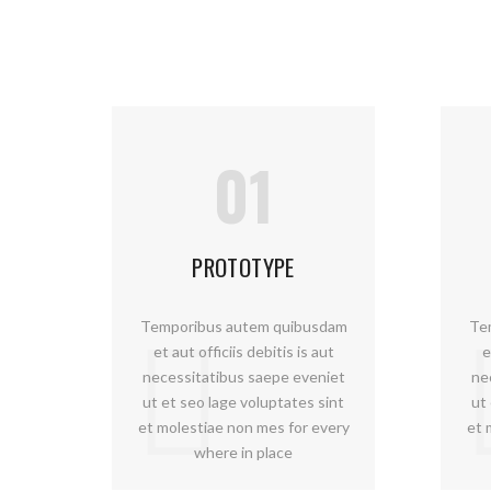
01
PROTOTYPE
Temporibus autem quibusdam
Te
et aut officiis debitis is aut
e
necessitatibus saepe eveniet
ne
ut et seo lage voluptates sint
ut
et molestiae non mes for every
et 
where in place