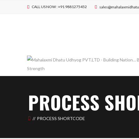
CALL US NOW : +91 9881275452
sales@mahalaxmidhat
PROCESS SHO
PROCESS SHORTCODE