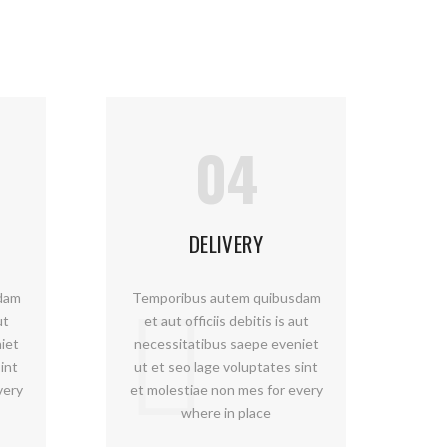
04
DELIVERY
dam
Temporibus autem quibusdam
ut
et aut officiis debitis is aut
iet
necessitatibus saepe eveniet
int
ut et seo lage voluptates sint
very
et molestiae non mes for every
where in place