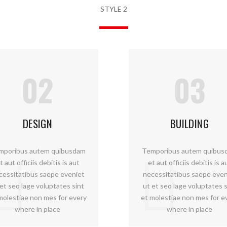
STYLE 2
02
03
DESIGN
BUILDING
mporibus autem quibusdam
Temporibus autem quibus
t aut officiis debitis is aut
et aut officiis debitis is a
cessitatibus saepe eveniet
necessitatibus saepe even
 et seo lage voluptates sint
ut et seo lage voluptates s
molestiae non mes for every
et molestiae non mes for e
where in place
where in place