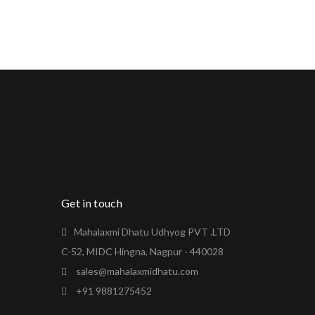
Get in touch
Mahalaxmi Dhatu Udhyog PVT .LTD
C-52, MIDC Hingna, Nagpur - 440028
sales@mahalaxmidhatu.com
+91 9881275452