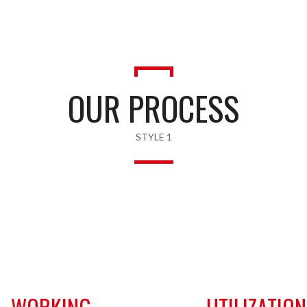
OUR PROCESS
STYLE 1
02
03
WORKING
UTILIZATION